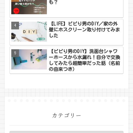
も？
【LIFE】ビビり男のDIY／家の外
壁にホスクリーン取り付けてみま
した
【ビビり男のDIY】洗面台シャワ
ーホースから水漏れ！自分で交換
してみたら超簡単だった話（名前
の由来つき）
カテゴリー