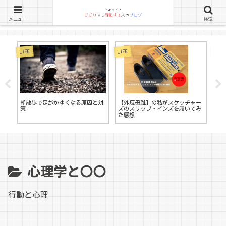
メニュー
検索
LIFE
LIFE
LIFE
書
朝散歩で足がかゆくなる原因と対
【外反母趾】の私がスケッチャー
す
策
ズのスリップ・インズを履いてみ
る
た感想
ロ
心理学と〇〇
行動と心理