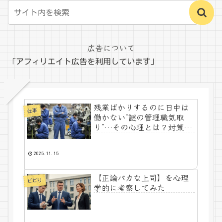
広告について
「アフィリエイト広告を利用しています」
残業ばかりするのに日中は
仕事
働かない“謎の管理職気取
り”…その心理とは？対策ま
で解説
2025.11.15
【正論バカな上司】を心理
ビビり
学的に考察してみた