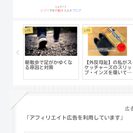
LIFE
LIFE
2級「送り
朝散歩で足がかゆくな
【外反母趾】の私がス
」（勉
る原因と対策
ケッチャーズのスリッ
意点）
プ・インズを履いてみ
た感想
広
「アフィリエイト広告を利用しています」