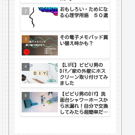
おもしろい・ためにな
る心理学用語 ５０選
その電子メモパッド買
い替え時かも？
【LIFE】ビビり男の
DIY／家の外壁にホス
クリーン取り付けてみ
ました
【ビビり男のDIY】洗
面台シャワーホースか
ら水漏れ！自分で交換
してみたら超簡単だっ
た話（名前の由来つ
き）