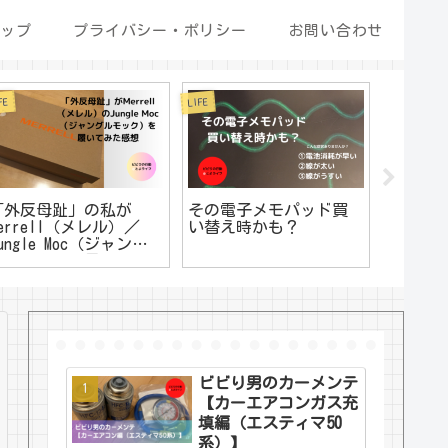
ップ
プライバシー・ポリシー
お問い合わせ
FE
LIFE
LIFE
「外反母趾」の私が
その電子メモパッド買
【LIF
Merrell（メレル）／
い替え時かも？
の設定
ungle Moc（ジャング
訪者向け
ルモック）を履いてみ
定を行
た感想
法/BUFF
3200A
ビビり男のカーメンテ
【カーエアコンガス充
填編（エスティマ50
系）】