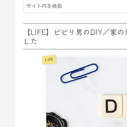
【LIFE】ビビり男のDIY／
した
LIFE