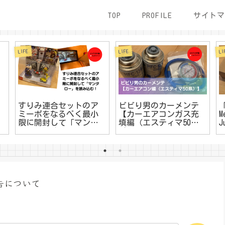
TOP
PROFILE
サイトマ
LIFE
LIFE
LI
すりみ連合セットのア
ビビり男のカーメンテ
ミーボをなるべく最小
【カーエアコンガス充
限に開封して「マンタ
填編（エスティマ50
J
ロー」を読み込む！
系）】
告について