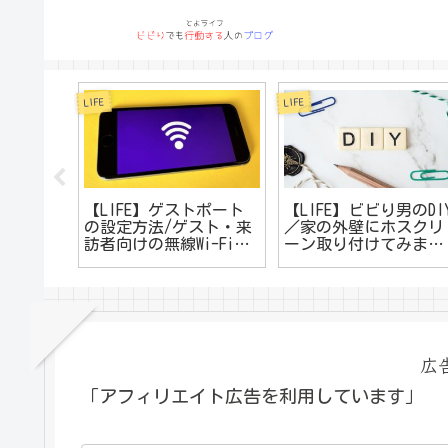
LIFE
LIFE
ッド買
【LIFE】ゲストポート
【LIFE】ビビり男のDI
の設定方法/ゲスト・来
／家の外壁にホスクリ
訪者向けの無線Wi-Fi設
ーン取り付けてみまし
定を行う方
た
法/BUFFALO/WSR-
3200AX4Sシリーズ
広
「アフィリエイト広告を利用しています」