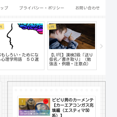
ップ
プライバシー・ポリシー
お問い合わせ
FE
LIFE
LIFE
おもしろい・ためにな
【LIFE】漢検2級「送り
朝散歩
る心理学用語 ５０選
仮名／書き取り」（勉
る原因
強法・例題・注意点）
ビビり男のカーメンテ
【カーエアコンガス充
填編（エスティマ50
系）】