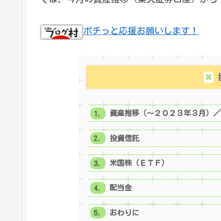
ポチっと応援お願いします！
資産推移（～２０２３年３月）／
投資信託
米国株（ＥＴＦ）
配当金
おわりに