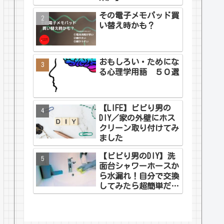
その電子メモパッド買
い替え時かも？
おもしろい・ためにな
る心理学用語 ５０選
【LIFE】ビビり男の
DIY／家の外壁にホス
クリーン取り付けてみ
ました
【ビビり男のDIY】洗
面台シャワーホースか
ら水漏れ！自分で交換
してみたら超簡単だっ
た話（名前の由来つ
き）