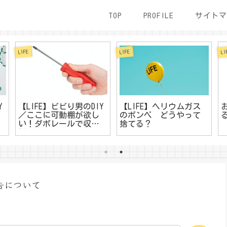
TOP
PROFILE
サイトマ
LIFE
LIFE
LI
Y
【LIFE】ビビり男のDIY
【LIFE】ヘリウムガス
／ここに可動棚が欲し
のボンベ どうやって
い！ダボレールで収納
捨てる？
棚を作る
告について