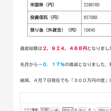
米国株（円）
2286760
投資信託（円）
627088
預り金（外貨含）（円）
10640
資産総額は
２，９２４，４８８円
となりまし
先月から
－０．１７％
の微減となりました、
結局、４月７日現在でも「３００万円の壁」