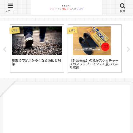
メニュー
検索
LIFE
LIFE
LIFE
書
朝散歩で足がかゆくなる原因と対
【外反母趾】の私がスケッチャー
す
策
ズのスリップ・インズを履いてみ
る
た感想
ロ