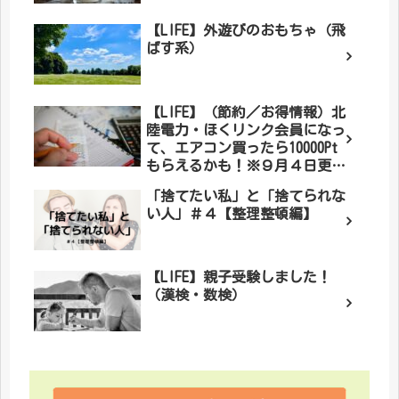
【LIFE】外遊びのおもちゃ（飛
ばす系）
【LIFE】（節約／お得情報）北
陸電力・ほくリンク会員になっ
て、エアコン買ったら10000Pt
もらえるかも！※９月４日更新
「もらえました！」
「捨てたい私」と「捨てられな
い人」＃４【整理整頓編】
【LIFE】親子受験しました！
（漢検・数検）