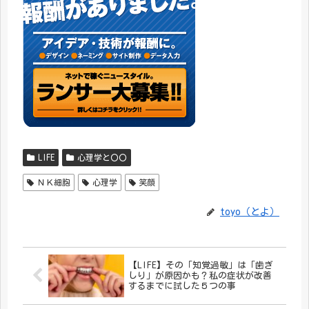
LIFE
心理学と〇〇
ＮＫ細胞
心理学
笑顔
toyo（とよ）
【LIFE】その「知覚過敏」は「歯ぎ
しり」が原因かも？私の症状が改善
するまでに試した５つの事