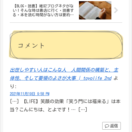
【BLOG・読書】雑記ブログネタがな
い！そんな時は書店に行く・読書す
る・本を読む時間がない方は要約の
サービスも
コメント
出世しやすい人はこんな人 人間関係の構築と、主
体性、そして要領のよさが大事 | toyolife 2nd
よ
り:
2021年11月19日 9:58 PM
[…] 【LIFE】笑顔の効果「笑う門には福来る」は本
当？こんにちは、とよです！… […]
返信