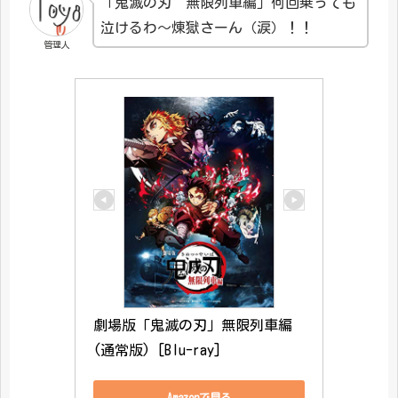
「鬼滅の刃 無限列車編」何回乗っても
泣けるわ～煉獄さーん（涙）！！
管理人
劇場版「鬼滅の刃」無限列車編
(通常版) [Blu-ray]
Amazonで見る