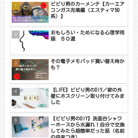
ビビり男のカーメンテ【カーエア
コンガス充填編（エスティマ50
系）】
おもしろい・ためになる心理学用
語 ５０選
その電子メモパッド買い替え時か
も？
【LIFE】ビビり男のDIY／家の外
壁にホスクリーン取り付けてみま
した
【ビビり男のDIY】洗面台シャワ
ーホースから水漏れ！自分で交換
してみたら超簡単だった話（名前
の由来つき）