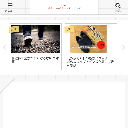
メニュー
検索
LIFE
LIFE
LIFE
書
朝散歩で足がかゆくなる原因と対
【外反母趾】の私がスケッチャー
す
策
ズのスリップ・インズを履いてみ
る
た感想
ロ