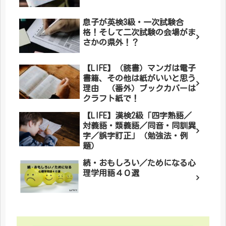
息子が英検3級・一次試験合
格！そして二次試験の会場がま
さかの県外！？
【LIFE】（読書）マンガは電子
書籍、その他は紙がいいと思う
理由 （番外）ブックカバーは
クラフト紙で！
【LIFE】漢検2級「四字熟語／
対義語・類義語／同音・同訓異
字／誤字訂正」（勉強法・例
題）
続・おもしろい／ためになる心
理学用語４０選