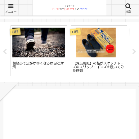
メニュー
検索
LIFE
LIFE
LIFE
書
朝散歩で足がかゆくなる原因と対
【外反母趾】の私がスケッチャー
す
策
ズのスリップ・インズを履いてみ
る
た感想
ロ