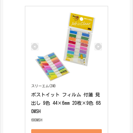
スリーエム(3M)
ポストイット フィルム 付箋 見
出し 9色 44×6mm 20枚×9色 68
0MSH
680MSH