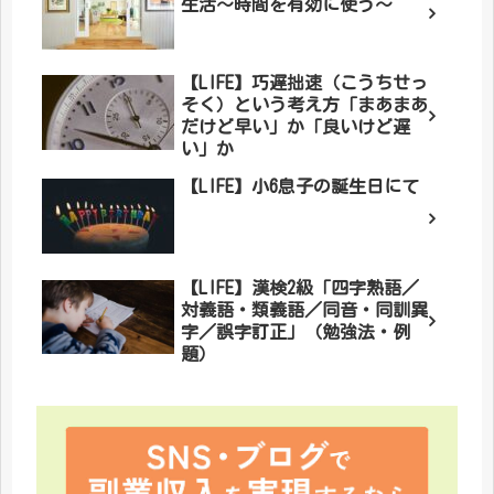
生活～時間を有効に使う～
【LIFE】巧遅拙速（こうちせっ
そく）という考え方「まあまあ
だけど早い」か「良いけど遅
い」か
【LIFE】小6息子の誕生日にて
【LIFE】漢検2級「四字熟語／
対義語・類義語／同音・同訓異
字／誤字訂正」（勉強法・例
題）