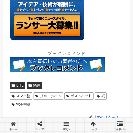
ブックレコメンド
LIFE
読書
スマホ脳
ブルーライト
ポストイット
紙
電子書籍
toyo（とよ）
ホーム
シェア
目次へ
トップ
サイドバー