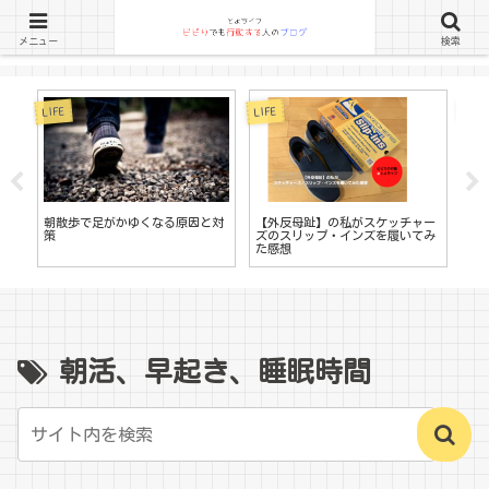
メニュー
検索
LIFE
LIFE
LIFE
書
朝散歩で足がかゆくなる原因と対
【外反母趾】の私がスケッチャー
す
策
ズのスリップ・インズを履いてみ
る
た感想
ロ
朝活、早起き、睡眠時間