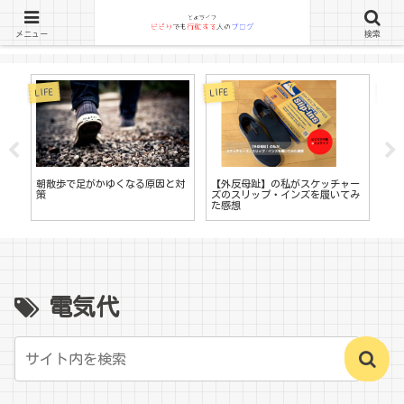
メニュー
検索
LIFE
LIFE
LIFE
書
朝散歩で足がかゆくなる原因と対
【外反母趾】の私がスケッチャー
す
策
ズのスリップ・インズを履いてみ
る
た感想
ロ
電気代