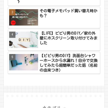
その電子メモパッド買い替え時か
も？
【LIFE】ビビり男のDIY／家の外
壁にホスクリーン取り付けてみま
した
【ビビり男のDIY】洗面台シャワ
ーホースから水漏れ！自分で交換
してみたら超簡単だった話（名前
の由来つき）
カテゴリー