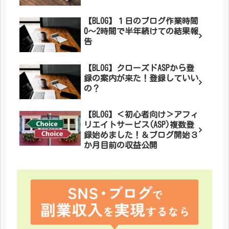
【BLOG】１日のブログ作業時間
0～2時間で半年続けての結果報
告
【BLOG】クローズドASPから登
録の案内が来た！登録していい
の？
【BLOG】＜初心者向け＞アフィ
リエイトサービス(ASP)複数登
録始めました！＆ブログ開始３
か月目前の収益公開