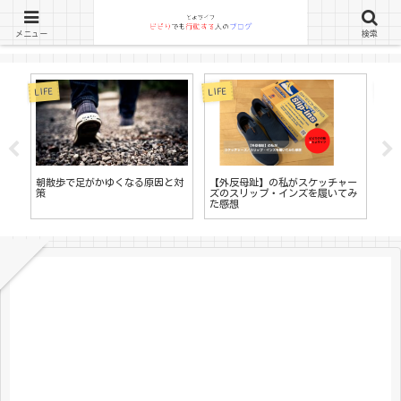
メニュー
検索
LIFE
LIFE
LIFE
書
朝散歩で足がかゆくなる原因と対
【外反母趾】の私がスケッチャー
す
策
ズのスリップ・インズを履いてみ
る
た感想
ロ