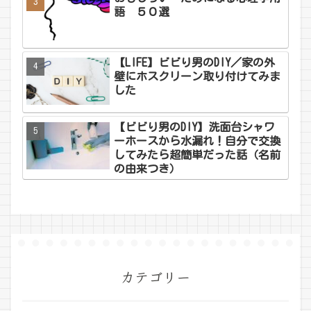
語 ５０選
【LIFE】ビビり男のDIY／家の外
壁にホスクリーン取り付けてみま
した
【ビビり男のDIY】洗面台シャワ
ーホースから水漏れ！自分で交換
してみたら超簡単だった話（名前
の由来つき）
カテゴリー