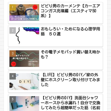
ビビり男のカーメンテ【カーエア
コンガス充填編（エスティマ50
系）】
おもしろい・ためになる心理学用
語 ５０選
その電子メモパッド買い替え時か
も？
【LIFE】ビビり男のDIY／家の外
壁にホスクリーン取り付けてみま
した
【ビビり男のDIY】洗面台シャワ
ーホースから水漏れ！自分で交換
してみたら超簡単だった話（名前