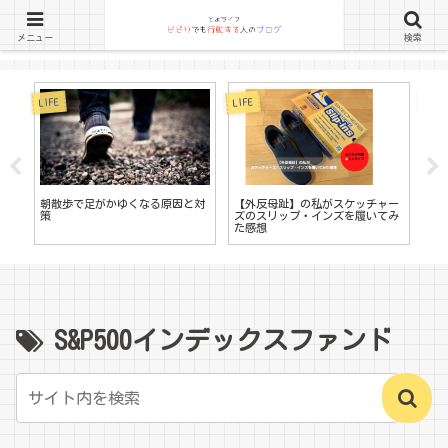
メニュー
検索
LIFE
LIFE
LIFE
書
朝散歩で足がかゆくなる原因と対
【外反母趾】の私がスケッチャー
す
策
ズのスリップ・インズを履いてみ
る
た感想
ロ
S&P500インデックスファンド